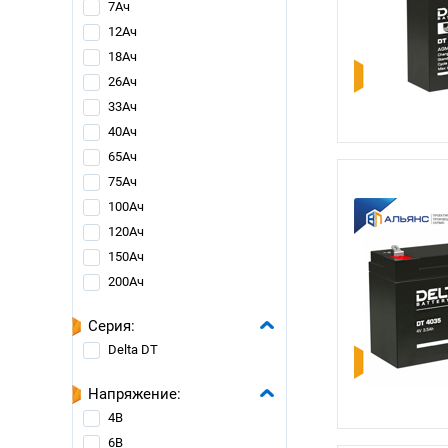
7Ач
12Ач
18Ач
26Ач
33Ач
40Ач
65Ач
75Ач
100Ач
120Ач
150Ач
200Ач
Серия:
Delta DT
Напряжение:
4В
6В