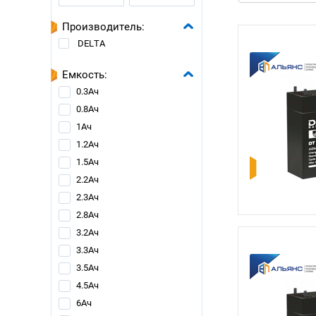
Производитель:
DELTA
Емкость:
0.3Ач
0.8Ач
1Ач
1.2Ач
1.5Ач
2.2Ач
2.3Ач
2.8Ач
3.2Ач
3.3Ач
3.5Ач
4.5Ач
6Ач