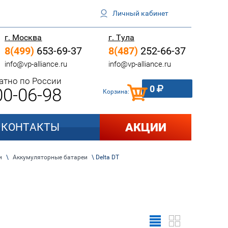
Личный кабинет
г. Москва
г. Тула
8(499)
653-69-37
8(487)
252-66-37
info@vp-alliance.ru
info@vp-alliance.ru
атно по России
0
0-06-98
Корзина:
АКЦИИ
КОНТАКТЫ
и
\
Аккумуляторные батареи
\ Delta DT