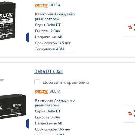
DELTA
Категория
Аккумулято
рные батареи
Серия
Delta DT
Емкость
2.8Ач
Напряжение
6В
Срок службы
3-5 лет
Технология
AGM
Delta DT 6033
Добавить к сравнению
DELTA
Категория
Аккумулято
рные батареи
Серия
Delta DT
Емкость
3.3Ач
Напряжение
6В
Срок службы
3-5 лет