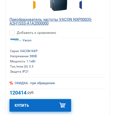
Преобразователь частоты VACON NXP00035-
A2H1SSS-A1A2000000
Добавить к сравнению
Vacon
Серия
VACON NXP
Напряжение
380В
Мощность
1.1кВт
Ток, Iном (А)
3.3
Защита
IP21
СКИДКА - при обращении
120414
руб.
КУПИТЬ