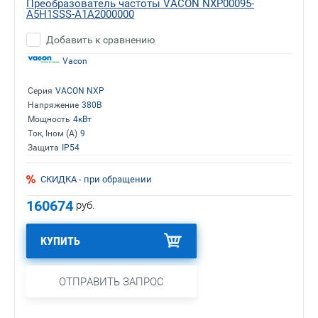
Преобразователь частоты VACON NXP00095-
A5H1SSS-A1A2000000
Добавить к сравнению
Vacon
Серия
VACON NXP
Напряжение
380В
Мощность
4кВт
Ток, Iном (А)
9
Защита
IP54
СКИДКА - при обращении
160674
руб.
КУПИТЬ
ОТПРАВИТЬ ЗАПРОС