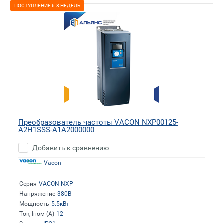
ПОСТУПЛЕНИЕ 6-8 НЕДЕЛЬ
Преобразователь частоты VACON NXP00125-
A2H1SSS-A1A2000000
Добавить к сравнению
Vacon
Серия
VACON NXP
Напряжение
380В
Мощность
5.5кВт
Ток, Iном (А)
12