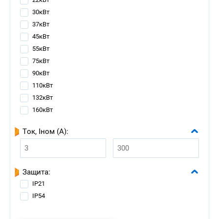
30кВт
37кВт
45кВт
55кВт
75кВт
90кВт
110кВт
132кВт
160кВт
Ток, Iном (А):
Защита:
IP21
IP54