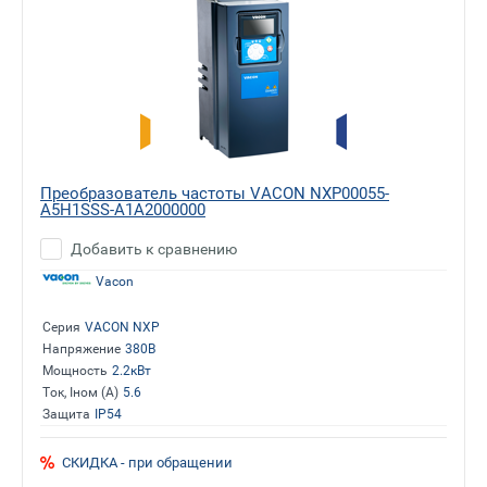
Преобразователь частоты VACON NXP00055-
A5H1SSS-A1A2000000
Добавить к сравнению
Vacon
Серия
VACON NXP
Напряжение
380В
Мощность
2.2кВт
Ток, Iном (А)
5.6
Защита
IP54
СКИДКА - при обращении