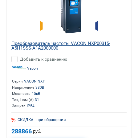
Преобразователь частоты VACON NXP00315-
A5H1SSS-A1A2000000
Добавить к сравнению
Vacon
Серия
VACON NXP
Напряжение
380В
Мощность
15кВт
Ток, Iном (А)
31
Защита
IP54
СКИДКА - при обращении
288866
руб.