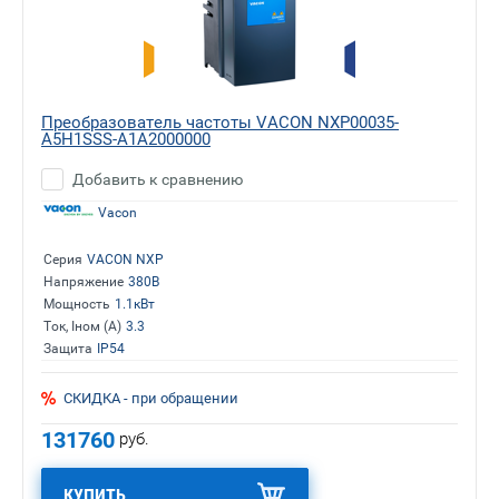
Преобразователь частоты VACON NXP00035-
A5H1SSS-A1A2000000
Добавить к сравнению
Vacon
Серия
VACON NXP
Напряжение
380В
Мощность
1.1кВт
Ток, Iном (А)
3.3
Защита
IP54
СКИДКА - при обращении
131760
руб.
КУПИТЬ