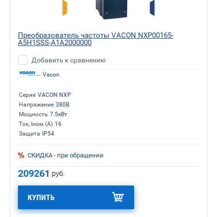
Преобразователь частоты VACON NXP00165-
A5H1SSS-A1A2000000
Добавить к сравнению
Vacon
Серия
VACON NXP
Напряжение
380В
Мощность
7.5кВт
Ток, Iном (А)
16
Защита
IP54
СКИДКА - при обращении
209261
руб.
КУПИТЬ