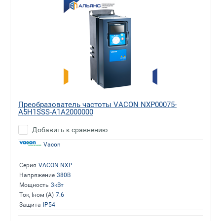
Преобразователь частоты VACON NXP00075-
A5H1SSS-A1A2000000
Добавить к сравнению
Vacon
Серия
VACON NXP
Напряжение
380В
Мощность
3кВт
Ток, Iном (А)
7.6
Защита
IP54