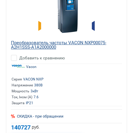
Преобразователь частоты VACON NXP00075-
A2H1SSS-A1A2000000
Добавить к сравнению
Vacon
Серия
VACON NXP
Напряжение
380В
Мощность
3кВт
Ток, Iном (А)
7.6
Защита
IP21
СКИДКА - при обращении
140727
руб.