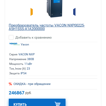
Преобразователь частоты VACON NXP00225-
A5H1SSS-A1A2000000
Добавить к сравнению
Vacon
Серия
VACON NXP
Напряжение
380В
Мощность
11кВт
Ток, Iном (А)
23
Защита
IP54
СКИДКА - при обращении
246867
руб.
КУПИТЬ