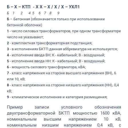
Б – Х – КТП - X X – X / Х / X – УХЛ1
Б 1 2 4 5 6 7 8 9
Б
– Бетонная (обозначается только при использовании
бетонной оболочки)
1
- число силовых трансформаторов, при одном трансформаторе
число не указывают;
2
- комплектная трансформаторная подстанция;
3
- в исполнениях БКТП данная аббревиатура не используется;
4
- исполнение ввода ВН: К - кабельный; В - воздушный;
5
- исполнение ввода НН: К - кабельный; В - воздушный;
6
- мощность силового трансформатора, кВА;
7
- класс напряжения на стороне высшего напряжения (ВН), 6
или 10, кВ;
8
- класс напряжения на стороне низшего напряжения (НН), 0,4
кВ;
9
- климатическое исполнение и категория размещения;
Пример записи условного обозначения
двухтрансформаторной БКТП мощностью 1600 кВА,
номинальным высшим напряжением 10 кВ,
номинальным низшим напряжением 0,4 кВ, с