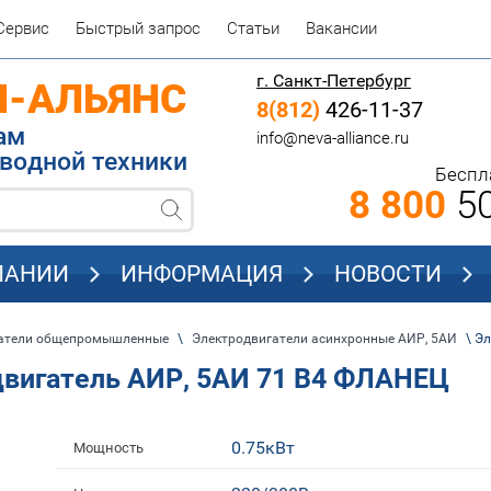
Сервис
Быстрый запрос
Статьи
Вакансии
г. Санкт-Петербург
П-АЛЬЯНС
8(812)
426-11-37
родажам
info@neva-alliance.ru
водной техники
Беспл
8 800
50
ПАНИИ
ИНФОРМАЦИЯ
НОВОСТИ
гатели общепромышленные
\
Электродвигатели асинхронные АИР, 5АИ
\ Э
игатель АИР, 5АИ 71 В4 ФЛАНЕЦ
0.75кВт
Мощность