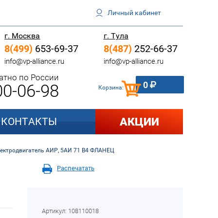
Личный кабинет
г. Москва
г. Тула
8(499)
653-69-37
8(487)
252-66-37
info@vp-alliance.ru
info@vp-alliance.ru
атно по России
0
0-06-98
Корзина:
АКЦИИ
КОНТАКТЫ
лектродвигатель АИР, 5АИ 71 В4 ФЛАНЕЦ
Распечатать
Артикул:
108110018