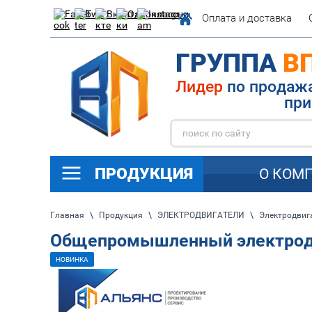
Оплата и доставка
ГРУППА
В
Лидер
по п
при
ПРОДУКЦИЯ
О КОМ
Главная
\
Продукция
\
ЭЛЕКТРОДВИГАТЕЛИ
\
Электродви
Общепромышленный электродв
НОВИНКА