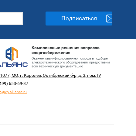
Подписаться
Комплексные решения вопросов
энергосбережения
Окажем квалифицированную помощь в подборе
электротехнического оборудования, предоставим
всю техническую документацию
1077, МО, г. Королев, Октябрьский б-р, д. 3, пом. IV
499)
653-69-37
fo@vp-alliance.ru