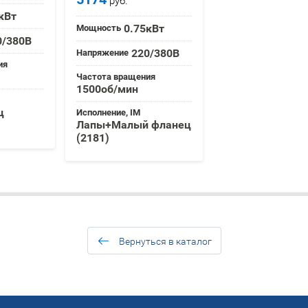
руб.
кВт
0.75кВт
Мощность
0/380В
220/380В
Напряжение
ия
Частота вращения
1500об/мин
ц
Исполнение, IM
Лапы+Малый фланец
(2181)
Вернуться в каталог