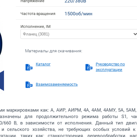
220/380В
Напряжение
1500об/мин
Частота вращения
Исполнение, IM
Фланец (3081)
Материалы для скачивания:
Каталог
Руководство по
эксплуатации
Взаимозаменяемость
 маркировками как: А, АИР, АИРМ, 4А, 4АМ, 4АМУ, 5А, 5АМ,
азначены для продолжительного режима работы S1, ча
80/660 В, в зависимости от исполнения. Данный тип двиг
и сельского хозяйства, не требующих особых условий к 
тации, таких как: станкостроения, деревообработки, на