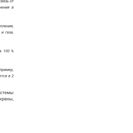
вязь от
нения в
пления,
и газа,
а 100 %
пример,
тся в 2
истемы
краны,