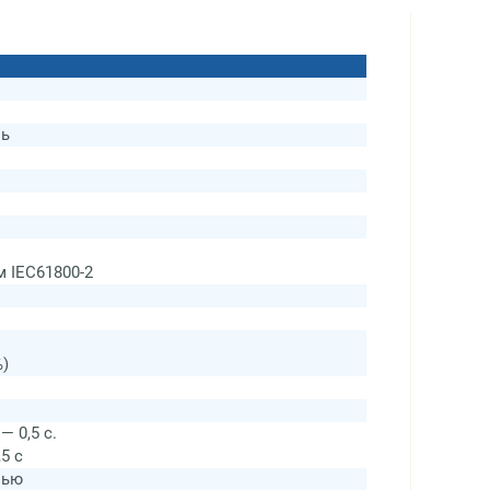
ль
 IEC61800-2
%)
— 0,5 с.
5 с
зью