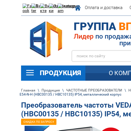
Оплата и доставка
ГРУППА
В
Лидер
по п
при
ПРОДУКЦИЯ
О КОМ
Главная
\
Продукция
\
ЧАСТОТНЫЕ ПРЕОБРАЗОВАТЕЛИ
\
Н
E54-N-H (HBC00135 / HBC10135) IP54, металлический корпус
Преобразователь частоты VED
(HBC00135 / HBC10135) IP54, м
СКИДКА ПО ЗАПРОСУ