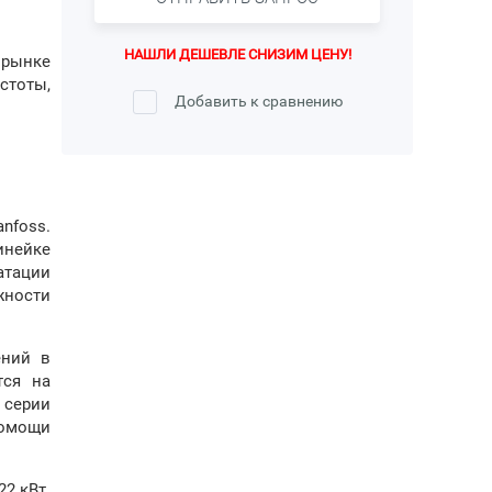
НАШЛИ ДЕШЕВЛЕ СНИЗИМ ЦЕНУ!
 рынке
стоты,
Добавить к сравнению
nfoss.
инейке
атации
жности
ений в
тся на
 серии
помощи
2 кВт.