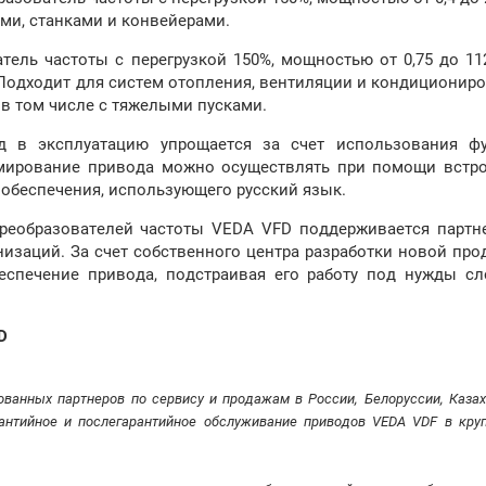
ми, станками и конвейерами.
ль частоты с перегрузкой 150%, мощностью от 0,75 до 112
одходит для систем отопления, вентиляции и кондициониро
в том числе с тяжелыми пусками.
д в эксплуатацию упрощается за счет использования ф
ммирование привода можно осуществлять при помощи встр
обеспечения, использующего русский язык.
преобразователей частоты VEDA VFD поддерживается партн
низаций. За счет собственного центра разработки новой про
спечение привода, подстраивая его работу под нужды с
D
анных партнеров по сервису и продажам в России, Белоруссии, Казах
рантийное и послегарантийное обслуживание приводов VEDA VDF в кру