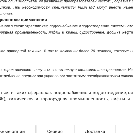
тен опыт эксплуатации различных преобразователей частоты, обратная с
вщиков. При необходимости специалисты VEDA MC могут внести изме
енения.
еделенные применения
ния в таких отраслях как, водоснабжение и водоотведение, системы ото
орудная промышленность, лифты и краны, судостроение, добыча нефти 
ке приводной технике. В штате компании более 75 человек, которые н
ляторов позволяет получать значительную экономию электроэнергии. На
потребление энергии при управлении частотным преобразователем снижае
ься в таких сферах, как водоснабжение и водоотведение, с
ВК), химическая и горнорудная промышленность, лифты и 
ьные опции
Сервис
Доставка