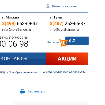
Личный кабинет
г. Москва
г. Тула
8(499)
653-69-37
8(487)
252-66-37
info@vp-alliance.ru
info@vp-alliance.ru
атно по России
0
0-06-98
Корзина:
АКЦИИ
КОНТАКТЫ
50%)
\ Преобразователь частоты VEDA VF-101-P45K-0090-U-T4-
Распечатать