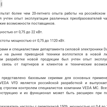
ультат более чем 20-летнего опыта работы на российском
л учтен опыт эксплуатации различных преобразователей ча
еские возможности поставщиков.
стью от 0,75 до 22 кВт.
тоты мощностью от 0,75 до 1120 кВт.
рами и специалистами департамента силовой электроники Da
ты на рынке приводной техники воплотился в новой л
ри разработке новой продукции был учтен опыт эксплу
я связь от партнеров и клиентов и технические возмо
D представлено базовыми сериями для основных примен
VEDA VFD является российской разработкой и выпускае
д строгим контролем специалистов компании VEDA MC. Все
онструкцию и их функционал может быть расширен при 
зователь частоты с перегрузкой 150%, мощностью от 0,4 до 2