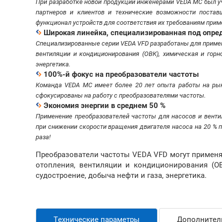
При разработке новой продукции инженерами VEDA MC был уч
партнеров и клиентов и технические возможности поста
функционал устройств для соответствия их требованиям прим
Широкая линейка, специализированная под опр
Специализированные серии VEDA VFD разработаны для примене
вентиляции и кондиционирования (ОВК), химическая и горн
энергетика.
100%-й фокус на преобразователи частоты
Команда VEDA MC имеет более 20 лет опыта работы на рын
сфокусированы на работу с преобразователями частоты.
Экономия энергии в среднем 50 %
Применение преобразователей частоты для насосов и венти
при снижении скорости вращения двигателя насоса на 20 % 
раза!
Преобразователи частоты VEDA VFD могут применят
отопления, вентиляции и кондиционирования (О
судостроение, добыча нефти и газа, энергетика.
Технические параметры
Дополнител