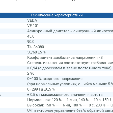
Технические характеристики
VEDA
VF-101
Асинхронный двигатель, синхронный двигате
45.0
90.0
T4: 3×380
50/60 ±5 %
Коэффициент дисбаланса напряжения <3
Степень искажения соответствует требованиям
≥ 0,94 (с дросселем в звене постоянного тока)
≥ 96
0–100 % входного напряжения
(при нормальных условиях, ошибка меньше 5 
0–299 Гц ±0,5 %
%
± 0,5 от максимального значения частоты
Нормальная: 120 % — 1 мин, 140 % — 10 с, 150 % 
Высокая: 150 % — 1 мин, 180 % — 10 с, 200 % — 0,
U/f, векторное управление без/с обратной свя