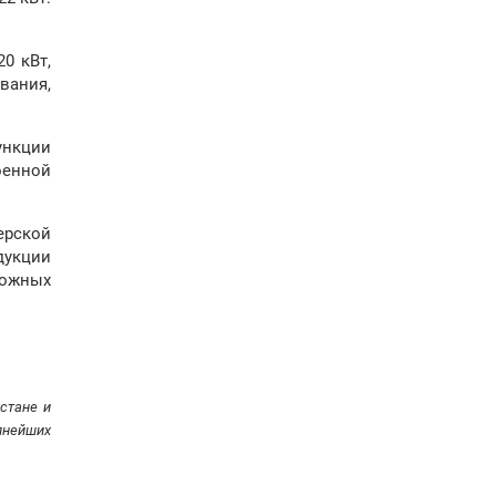
0 кВт,
вания,
ункции
оенной
ерской
дукции
ложных
стане и
пнейших