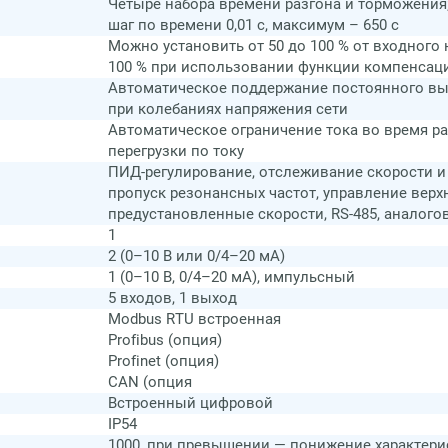
Четыре набора времени разгона и торможения
шаг по времени 0,01 с, максимум – 650 с
Можно установить от 50 до 100 % от входного
100 % при использовании функции компенсац
Автоматическое поддержание постоянного в
при колебаниях напряжения сети
Автоматическое ограничение тока во время р
перегрузки по току
ПИД-регулирование, отслеживание скорости и
пропуск резонансных частот, управление вер
предустановленные скорости, RS-485, аналог
1
2 (0–10 В или 0/4–20 мА)
1 (0–10 В, 0/4–20 мА), импульсный
5 входов, 1 выход
Modbus RTU встроенная
Profibus (опция)
Profinet (опция)
CAN (опция
Встроенный цифровой
IP54
1000, при превышении — понижение характерис