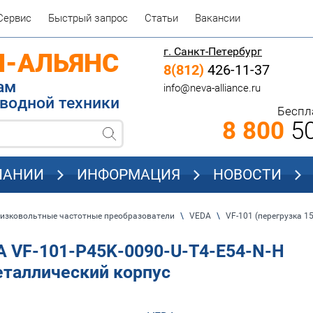
Сервис
Быстрый запрос
Статьи
Вакансии
г. Санкт-Петербург
П-АЛЬЯНС
8(812)
426-11-37
родажам
info@neva-alliance.ru
водной техники
Беспл
8 800
50
ПАНИИ
ИНФОРМАЦИЯ
НОВОСТИ
изковольтные частотные преобразователи
\
VEDA
\
VF-101 (перегрузка 1
A VF-101-P45K-0090-U-T4-E54-N-H
еталлический корпус