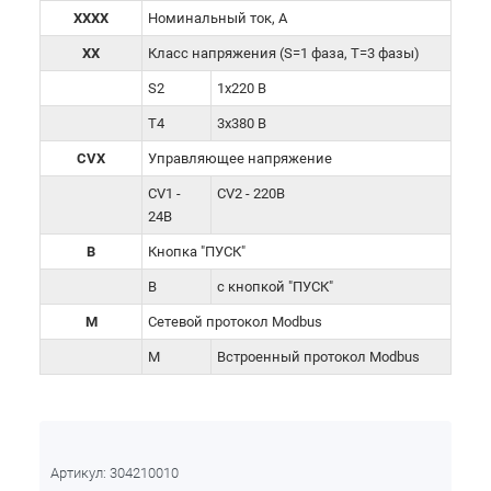
XXXX
Номинальный ток, А
XX
Класс напряжения (S=1 фаза, Т=3 фазы)
S2
1х220 В
T4
3х380 В
CVX
Управляющее напряжение
CV1 -
CV2 - 220В
24В
B
Кнопка "ПУСК"
В
с кнопкой "ПУСК"
M
Сетевой протокол Modbus
M
Встроенный протокол Modbus
Артикул:
304210010