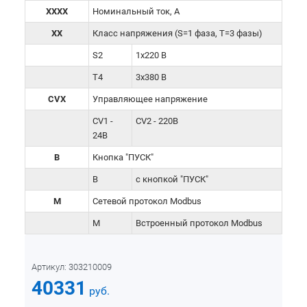
XXXX
Номинальный ток, А
XX
Класс напряжения (S=1 фаза, Т=3 фазы)
S2
1х220 В
T4
3х380 В
CVX
Управляющее напряжение
CV1 -
CV2 - 220В
24В
B
Кнопка "ПУСК"
В
с кнопкой "ПУСК"
M
Сетевой протокол Modbus
M
Встроенный протокол Modbus
Артикул:
303210009
40331
руб.