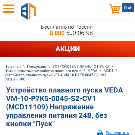
0
Бесплатно по России
8 800
500-06-98
АКЦИИ
Главная
\
Продукция
\
УСТРОЙСТВА ПЛАВНОГО ПУСКА
\
Низковольтные устройства плавного пуска
\
VEDA
\
MCD1
\
Устройство плавного пуска VEDA VM-10-P7K5-0045-S2-CV1
(MCD11109)
Устройство плавного пуска VEDA
VM-10-P7K5-0045-S2-CV1
(MCD11109) Напряжение
управления питания 24В, без
кнопки "Пуск"
Распечатать