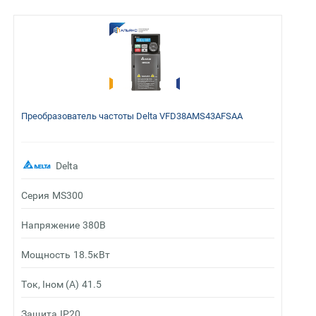
Преобразователь частоты Delta VFD38AMS43AFSAA
Delta
Серия
MS300
Напряжение
380В
Мощность
18.5кВт
Ток, Iном (А)
41.5
Защита
IP20