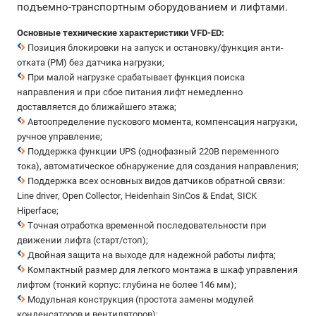
подъемно-транспортным оборудованием и лифтами.
Основные технические характеристики VFD-ED:
Позиция блокировки на запуск и остановку/функция анти-
отката (РМ) без датчика нагрузки;
При малой нагрузке срабатывает функция поиска
направления и при сбое питания лифт немедленно
доставляется до ближайшего этажа;
Автоопределение пускового момента, компенсация нагрузки,
ручное управление;
Поддержка функции UPS (однофазный 220В переменного
тока), автоматическое обнаружение для создания направления;
Поддержка всех основных видов датчиков обратной связи:
Line driver, Open Collector, Heidenhain SinCos & Endat, SICK
Hiperface;
Точная отработка временной последовательности при
движении лифта (старт/стоп);
Двойная защита на выходе для надежной работы лифта;
Компактный размер для легкого монтажа в шкаф управления
лифтом (тонкий корпус: глубина не более 146 мм);
Модульная конструкция (простота замены модулей
конденсаторов и вентиляторов);