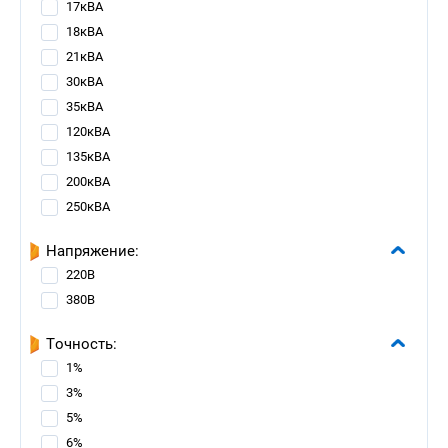
17кВА
18кВА
21кВА
30кВА
35кВА
120кВА
135кВА
200кВА
250кВА
Напряжение:
220В
380В
Точность:
1%
3%
5%
6%