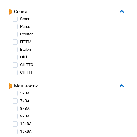
Серия:
Smart
Parus
Prostor
ПТТМ
Etalon
HiFi
СНПТО
СНПТТ
Мощность:
5кВА
7кВА
8кВА
9кВА
12кВА
15кВА