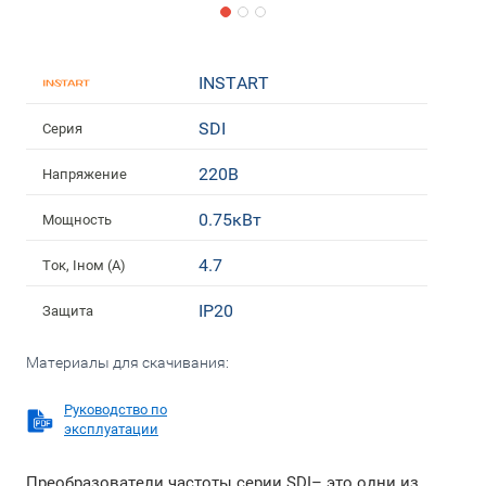
INSTART
SDI
Серия
220В
Напряжение
0.75кВт
Мощность
4.7
Ток, Iном (А)
IP20
Защита
Материалы для скачивания:
Руководство по
эксплуатации
Преобразователи частоты серии SDI– это одни из