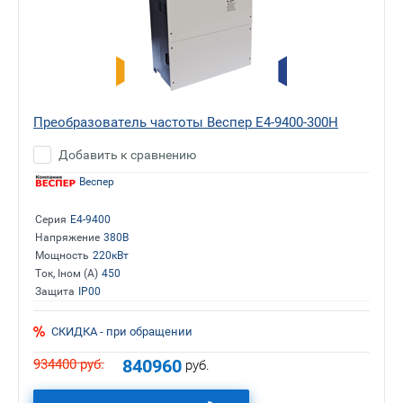
Преобразователь частоты Веспер E4-9400-300H
Добавить к сравнению
Веспер
Серия
E4-9400
Напряжение
380В
Мощность
220кВт
Ток, Iном (А)
450
Защита
IP00
СКИДКА - при обращении
840960
934400
руб.
руб.