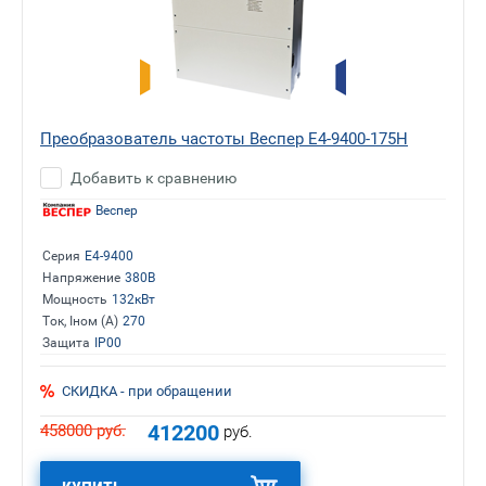
Преобразователь частоты Веспер E4-9400-175H
Добавить к сравнению
Веспер
Серия
E4-9400
Напряжение
380В
Мощность
132кВт
Ток, Iном (А)
270
Защита
IP00
СКИДКА - при обращении
412200
458000
руб.
руб.