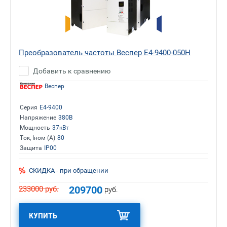
Преобразователь частоты Веспер E4-9400-050H
Добавить к сравнению
Веспер
Серия
E4-9400
Напряжение
380В
Мощность
37кВт
Ток, Iном (А)
80
Защита
IP00
СКИДКА - при обращении
209700
233000
руб.
руб.
КУПИТЬ