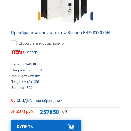
Преобразователь частоты Веспер E4-9400-075H
Добавить к сравнению
Веспер
Серия
E4-9400
Напряжение
380В
Мощность
55кВт
Ток, Iном (А)
128
Защита
IP00
СКИДКА - при обращении
257850
286500
руб.
руб.
КУПИТЬ