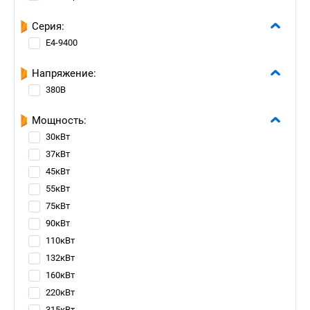
Серия:
E4-9400
Напряжение:
380В
Мощность:
30кВт
37кВт
45кВт
55кВт
75кВт
90кВт
110кВт
132кВт
160кВт
220кВт
315кВт