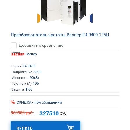
Преобразователь частоты Веспер E4-9400-125H
Добавить к сравнению
Веспер
Серия
E4-9400
Напряжение
380В
Мощность
90кВт
Ток, Iном (А)
195
Защита
IP00
СКИДКА - при обращении
327510
363900
руб.
руб.
КУПИТЬ