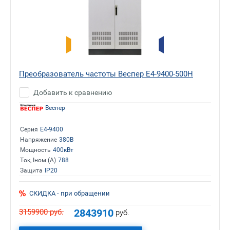
Преобразователь частоты Веспер E4-9400-500H
Добавить к сравнению
Веспер
Серия
E4-9400
Напряжение
380В
Мощность
400кВт
Ток, Iном (А)
788
Защита
IP20
СКИДКА - при обращении
2843910
3159900
руб.
руб.