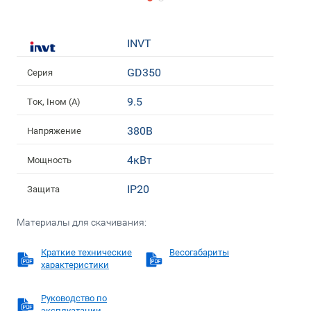
INVT
GD350
Серия
9.5
Ток, Iном (А)
380В
Напряжение
4кВт
Мощность
IP20
Защита
Материалы для скачивания:
Краткие технические
Весогабариты
характеристики
Руководство по
эксплуатации