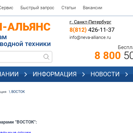
Сервис
Быстрый запрос
Статьи
Вакансии
г. Санкт-Петербург
П-АЛЬЯНС
8(812)
426-11-37
родажам
info@neva-alliance.ru
водной техники
Беспл
8 800
50
ПАНИИ
ИНФОРМАЦИЯ
НОВОСТИ
кция
\ ВОСТОК
варами "ВОСТОК":
ельные опции