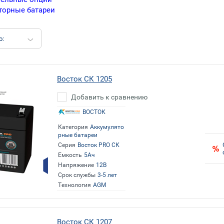
торные батареи
о:
Восток СК 1205
Добавить к сравнению
ВОСТОК
Категория
Аккумулято
рные батареи
Серия
Восток PRO СК
Емкость
5Ач
Напряжение
12В
Срок службы
3-5 лет
Технология
AGM
Восток СК 1207